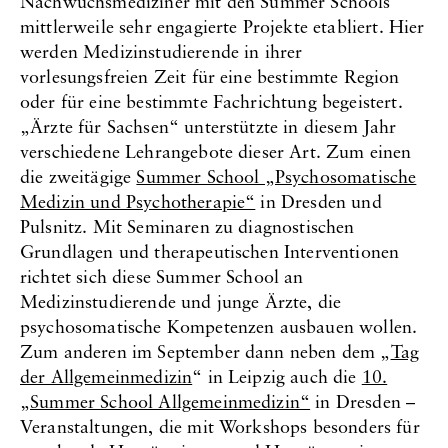
Nachwuchsmediziner mit den Summer Schools
l
n
mittlerweile sehr engagierte Projekte etabliert. Hier
werden Medizinstudierende in ihrer
vorlesungsfreien Zeit für eine bestimmte Region
oder für eine bestimmte Fachrichtung begeistert.
„Ärzte für Sachsen“ unterstützte in diesem Jahr
verschiedene Lehrangebote dieser Art. Zum einen
die zweitägige
Summer School „Psychosomatische
Medizin und Psychotherapie“
in Dresden und
Pulsnitz. Mit Seminaren zu diagnostischen
Grundlagen und therapeutischen Interventionen
richtet sich diese Summer School an
Medizinstudierende und junge Ärzte, die
psychosomatische Kompetenzen ausbauen wollen.
Zum anderen im September dann neben dem „
Tag
der Allgemeinmedizin
“ in Leipzig auch die
10.
„Summer School Allgemeinmedizin“
in Dresden –
Veranstaltungen, die mit Workshops besonders für