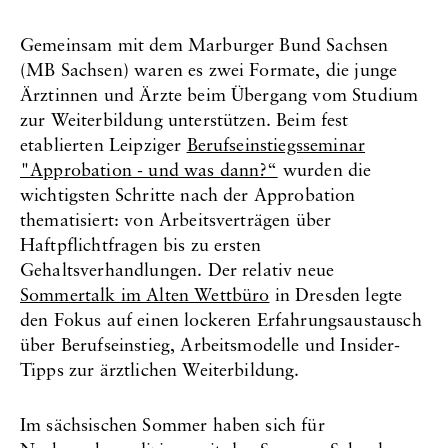
m
m
d
v
n
Gemeinsam mit dem Marburger Bund Sachsen
1
o
ä
(MB Sachsen) waren es zwei Formate, die junge
v
r
c
h
h
Ärztinnen und Ärzte beim Übergang vom Studium
o
e
s
zur Weiterbildung unterstützen. Beim fest
n
r
t
etablierten Leipziger
Berufseinstiegsseminar
5
i
e
"Approbation - und was dann?“
wurden die
g
n
e
S
wichtigsten Schritte nach der Approbation
n
l
thematisiert: von Arbeitsverträgen über
S
i
Haftpflichtfragen bis zu ersten
l
d
Gehaltsverhandlungen. Der relativ neue
i
e
d
w
Sommertalk im Alten Wettbüro
in Dresden legte
e
e
den Fokus auf einen lockeren Erfahrungsaustausch
w
c
über Berufseinstieg, Arbeitsmodelle und Insider-
e
h
Tipps zur ärztlichen Weiterbildung.
c
s
h
e
s
l
Im sächsischen Sommer haben sich für
e
n