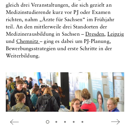
gleich drei Veranstaltungen, die sich gezielt an
Medizinstudierende kurz vor PJ oder Examen
richten, nahm „Ärzte für Sachsen“ im Frühjahr
teil. An den mittlerweile drei Standorten der
Medizinerausbildung in Sachsen –
Dresden
,
Leipzig
und
Chemnitz
– ging es dabei um PJ-Planung,
Bewerbungsstrategien und erste Schritte in der
Weiterbildung.
B
i
z
z
u
u
l