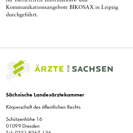
r
Kommunikationsangebote BIKOSAX in Leipzig
:
durchgeführt.
Sächsische Landesärztekammer
Körperschaft des öffentlichen Rechts
Schützenhöhe 16
01099 Dresden
Tel: 0351 8267-136