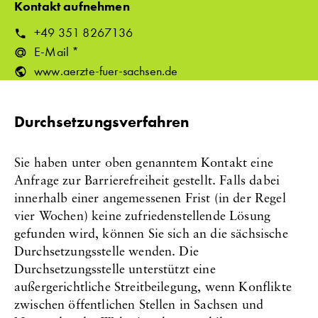
Kontakt aufnehmen
T
+49 351 8267136
e
E-Mail *
l
www.aerzte-fuer-sachsen.de
e
f
Durchsetzungsverfahren
o
n
n
Sie haben unter oben genanntem Kontakt eine
u
Anfrage zur Barrierefreiheit gestellt. Falls dabei
m
innerhalb einer angemessenen Frist (in der Regel
m
vier Wochen) keine zufriedenstellende Lösung
e
gefunden wird, können Sie sich an die sächsische
r
Durchsetzungsstelle wenden. Die
:
Durchsetzungsstelle unterstützt eine
außergerichtliche Streitbeilegung, wenn Konflikte
zwischen öffentlichen Stellen in Sachsen und