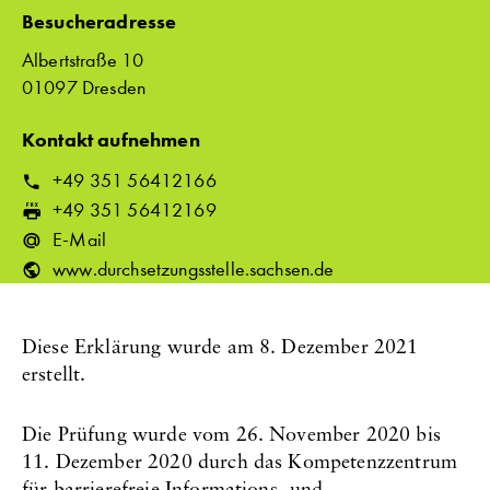
Besucheradresse
Albertstraße 10
01097 Dresden
Kontakt aufnehmen
T
+49 351 56412166
e
F
+49 351 56412169
l
a
E-Mail
e
x
www.durchsetzungsstelle.sachsen.de
f
:
o
n
Diese Erklärung wurde am 8. Dezember 2021
n
erstellt.
u
m
Die Prüfung wurde vom 26. November 2020 bis
m
11. Dezember 2020 durch das Kompetenzzentrum
e
für barrierefreie Informations- und