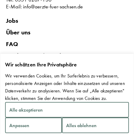
E-Mail: info@aerzte-fuer-sachsen.de
Jobs
Über uns
FAQ
Förderungen in Sachsen
Wir schätzen Ihre Privatsphäre
Datenschutz & Impressum
Wir verwenden Cookies, um Ihr Surferlebnis zu verbessern,
Erklärung zur Barrierefreiheit
personalisierte Anzeigen oder Inhalte einzusetzen und unseren
Kontakt
Datenverkehr zu analysieren. Wenn Sie auf „Alle akzeptieren"
klicken, stimmen Sie der Anwendung von Cookies zu.
Cookie-Einstellungen
Alle akzeptieren
Anpassen
Alles ablehnen
Copyright © 2026 Sächsische Landesärztekammer