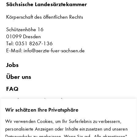
Sächsische Landesärztekammer
Körperschaft des öffentlichen Rechts
Schützenhöhe 16
01099 Dresden
Tel: 0351 8267-136
E-Mail: info@aerzte-fuer-sachsen.de
Jobs
Über uns
FAQ
Förderungen in Sachsen
Wir schätzen Ihre Privatsphäre
Datenschutz & Impressum
Wir verwenden Cookies, um Ihr Surferlebnis zu verbessern,
Erklärung zur Barrierefreiheit
personalisierte Anzeigen oder Inhalte einzusetzen und unseren
Kontakt
Datenverkehr zu analysieren. Wenn Sie auf „Alle akzeptieren"