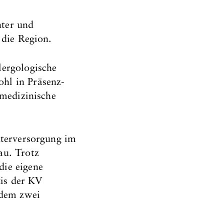
nter und
 die Region.
lergologische
hl in Präsenz-
emedizinische
nterversorgung im
au. Trotz
die eigene
is der KV
 dem zwei