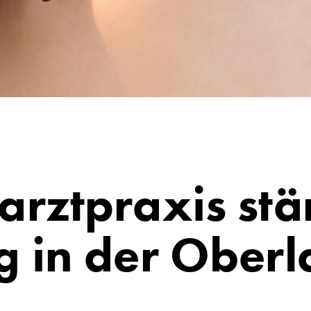
rztpraxis stä
 in der Oberl