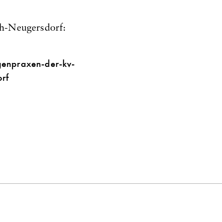
h-Neugersdorf:
genpraxen-der-kv-
rf