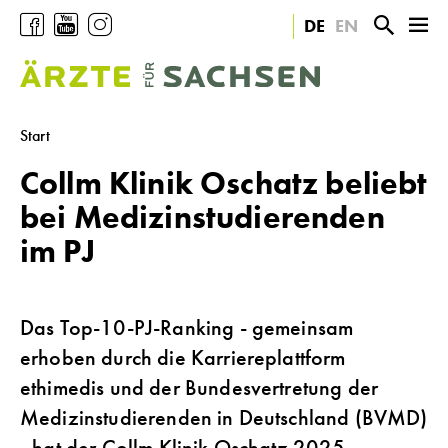
F
Y
I
S
N
DE
EN
F
a
o
n
u
a
o
c
u
s
c
v
l
e
t
t
h
i
g
b
u
a
e
g
Start
e
o
b
g
ö
a
u
o
e
r
f
t
Collm Klinik Oschatz beliebt
n
k
a
f
i
bei Medizinstudierenden
s
m
n
o
a
im PJ
e
n
u
n
ö
f
f
:
f
Das Top-10-PJ-Ranking - gemeinsam
n
erhoben durch die Karriereplattform
e
ethimedis und der Bundesvertretung der
n
Medizinstudierenden in Deutschland (BVMD)