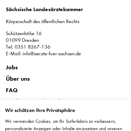
Sächsische Landesärztekammer
Körperschaft des öffentlichen Rechts
Schützenhöhe 16
01099 Dresden
Tel: 0351 8267-136
E-Mail: info@aerzte-fuer-sachsen.de
Jobs
Über uns
FAQ
Förderungen in Sachsen
Wir schätzen Ihre Privatsphäre
Datenschutz & Impressum
Wir verwenden Cookies, um Ihr Surferlebnis zu verbessern,
Erklärung zur Barrierefreiheit
personalisierte Anzeigen oder Inhalte einzusetzen und unseren