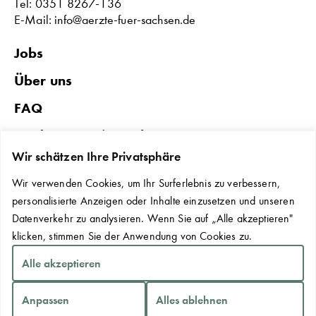
Tel: 0351 8267-136
E-Mail: info@aerzte-fuer-sachsen.de
Jobs
Über uns
FAQ
Förderungen in Sachsen
Wir schätzen Ihre Privatsphäre
Datenschutz & Impressum
Wir verwenden Cookies, um Ihr Surferlebnis zu verbessern,
Erklärung zur Barrierefreiheit
personalisierte Anzeigen oder Inhalte einzusetzen und unseren
Kontakt
Datenverkehr zu analysieren. Wenn Sie auf „Alle akzeptieren"
klicken, stimmen Sie der Anwendung von Cookies zu.
Cookie-Einstellungen
Alle akzeptieren
Anpassen
Alles ablehnen
Copyright © 2026 Sächsische Landesärztekammer