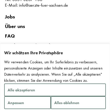
E-Mail: info@aerzte-fuer-sachsen.de
Jobs
Über uns
FAQ
Förderungen in Sachsen
Wir schätzen Ihre Privatsphäre
Datenschutz & Impressum
Wir verwenden Cookies, um Ihr Surferlebnis zu verbessern,
Erklärung zur Barrierefreiheit
personalisierte Anzeigen oder Inhalte einzusetzen und unseren
Kontakt
Datenverkehr zu analysieren. Wenn Sie auf „Alle akzeptieren"
klicken, stimmen Sie der Anwendung von Cookies zu.
Cookie-Einstellungen
Alle akzeptieren
Anpassen
Alles ablehnen
Copyright © 2026 Sächsische Landesärztekammer